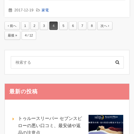
2017-12-19
家電
‹ 前へ
1
2
3
4
5
6
7
8
次へ ›
最後 »
4 / 12
最新の投稿
トゥルースリーパー セブンスピ
ローの悪い口コミ、最安値や返
品の注意点