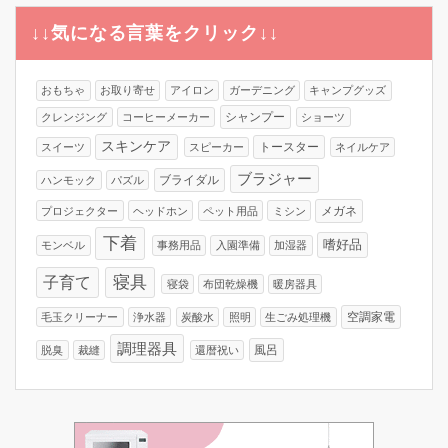
↓↓気になる言葉をクリック↓↓
おもちゃ
お取り寄せ
アイロン
ガーデニング
キャンプグッズ
シャンプー
クレンジング
コーヒーメーカー
ショーツ
スキンケア
トースター
スイーツ
スピーカー
ネイルケア
ブラジャー
ブライダル
ハンモック
パズル
メガネ
プロジェクター
ヘッドホン
ペット用品
ミシン
下着
嗜好品
モンベル
事務用品
入園準備
加湿器
寝具
子育て
寝袋
布団乾燥機
暖房器具
空調家電
毛玉クリーナー
浄水器
炭酸水
照明
生ごみ処理機
調理器具
風呂
脱臭
裁縫
還暦祝い