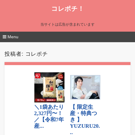
コレポチ！
当サイトは広告が含まれています
Menu
コ
ン
投稿者:
コレポチ
テ
ン
ツ
へ
移
動