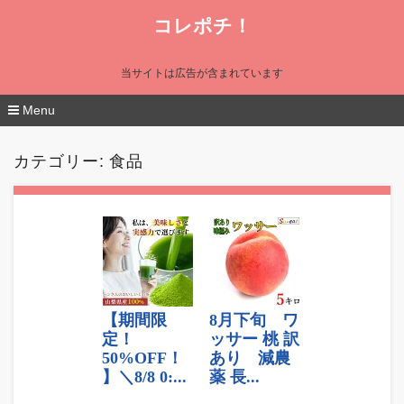
コレポチ！
当サイトは広告が含まれています
Menu
コ
ン
カテゴリー:
食品
テ
ン
ツ
へ
移
動