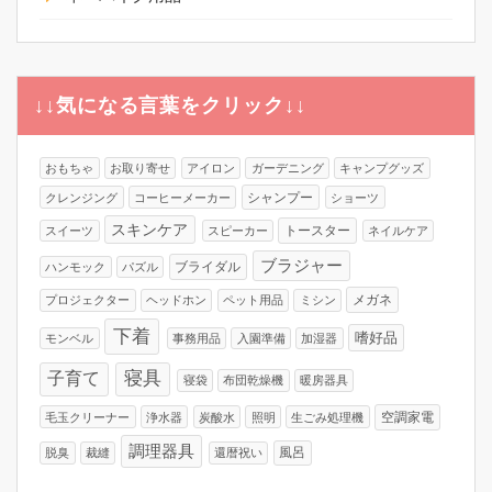
↓↓気になる言葉をクリック↓↓
おもちゃ
お取り寄せ
アイロン
ガーデニング
キャンプグッズ
シャンプー
クレンジング
コーヒーメーカー
ショーツ
スキンケア
トースター
スイーツ
スピーカー
ネイルケア
ブラジャー
ブライダル
ハンモック
パズル
メガネ
プロジェクター
ヘッドホン
ペット用品
ミシン
下着
嗜好品
モンベル
事務用品
入園準備
加湿器
寝具
子育て
寝袋
布団乾燥機
暖房器具
空調家電
毛玉クリーナー
浄水器
炭酸水
照明
生ごみ処理機
調理器具
風呂
脱臭
裁縫
還暦祝い