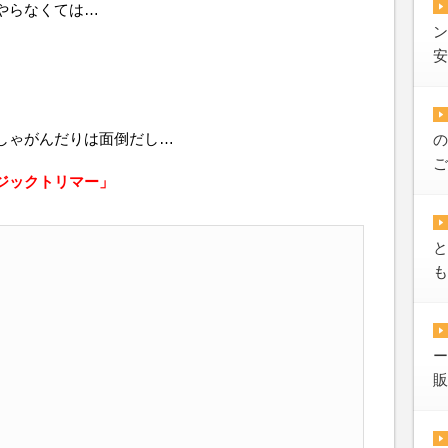
やらなくては…
ン
安
しゃがんだりは面倒だし…
の
ご
ジックトリマー」
と
も
ー
販