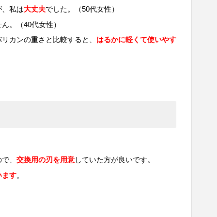
が、私は
大丈夫
でした。（50代女性）
ん。（40代女性）
バリカンの重さと比較すると、
はるかに軽くて使いやす
。
ので、
交換用の刃を用意
していた方が良いです。
います
。
。