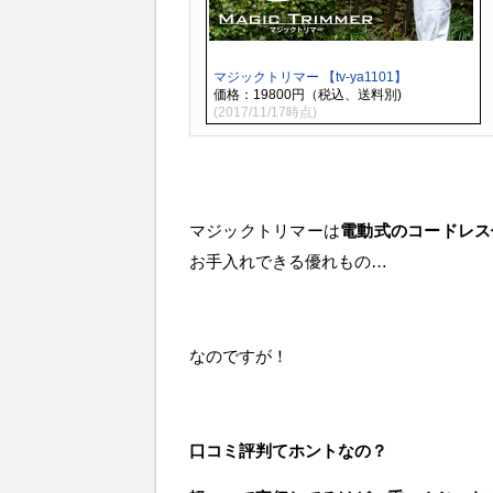
マジックトリマー 【tv-ya1101】
価格：19800円（税込、送料別)
(2017/11/17時点)
マジックトリマーは
電動式のコードレス
お手入れできる優れもの…
なのですが！
口コミ評判てホントなの？