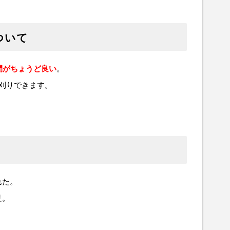
ついて
間がちょうど良い
。
刈りできます。
れた。
足。