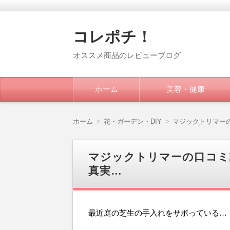
コレポチ！
オススメ商品のレビューブログ
コ
ホーム
美容・健康
ン
テ
ン
ツ
ホーム
花・ガーデン・DIY
マジックトリマー
へ
移
動
マジックトリマーの口コミ
真実…
最近庭の芝生の手入れをサボっている…