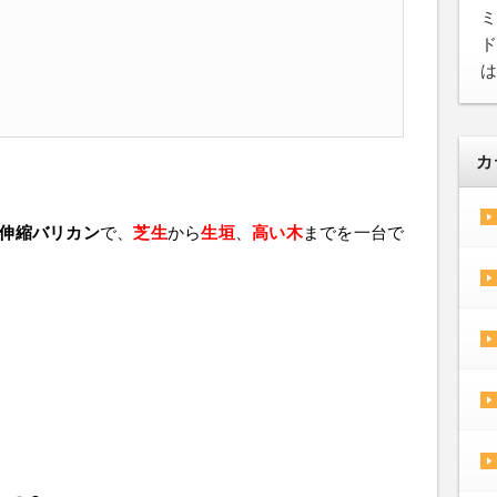
ミ
ド
は
カ
伸縮バリカン
で、
芝生
から
生垣
、
高い木
までを一台で