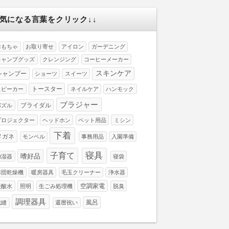
↓気になる言葉をクリック↓↓
おもちゃ
お取り寄せ
アイロン
ガーデニング
キャンプグッズ
クレンジング
コーヒーメーカー
スキンケア
シャンプー
ショーツ
スイーツ
トースター
スピーカー
ネイルケア
ハンモック
ブラジャー
ブライダル
パズル
プロジェクター
ヘッドホン
ペット用品
ミシン
下着
メガネ
モンベル
事務用品
入園準備
寝具
子育て
嗜好品
加湿器
寝袋
布団乾燥機
暖房器具
毛玉クリーナー
浄水器
空調家電
炭酸水
照明
生ごみ処理機
脱臭
調理器具
風呂
裁縫
還暦祝い