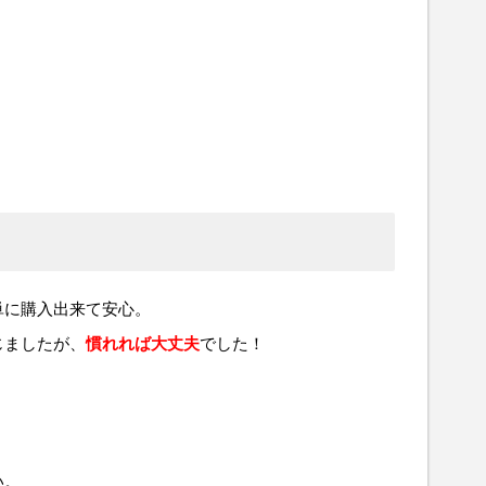
単に購入出来て安心。
じましたが、
慣れれば大丈夫
でした！
い。