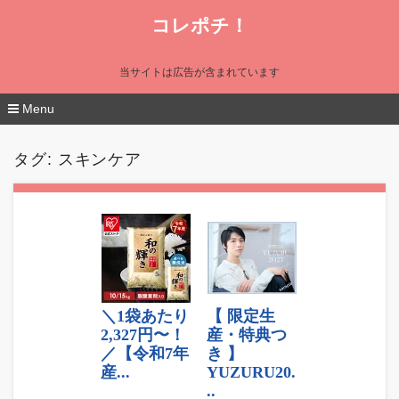
コレポチ！
当サイトは広告が含まれています
Menu
コ
ン
タグ:
スキンケア
テ
ン
ツ
へ
移
動