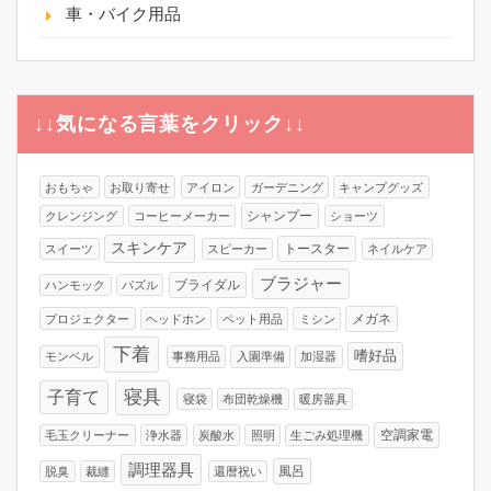
車・バイク用品
↓↓気になる言葉をクリック↓↓
おもちゃ
お取り寄せ
アイロン
ガーデニング
キャンプグッズ
シャンプー
クレンジング
コーヒーメーカー
ショーツ
スキンケア
トースター
スイーツ
スピーカー
ネイルケア
ブラジャー
ブライダル
ハンモック
パズル
メガネ
プロジェクター
ヘッドホン
ペット用品
ミシン
下着
嗜好品
モンベル
事務用品
入園準備
加湿器
寝具
子育て
寝袋
布団乾燥機
暖房器具
空調家電
毛玉クリーナー
浄水器
炭酸水
照明
生ごみ処理機
調理器具
風呂
脱臭
裁縫
還暦祝い