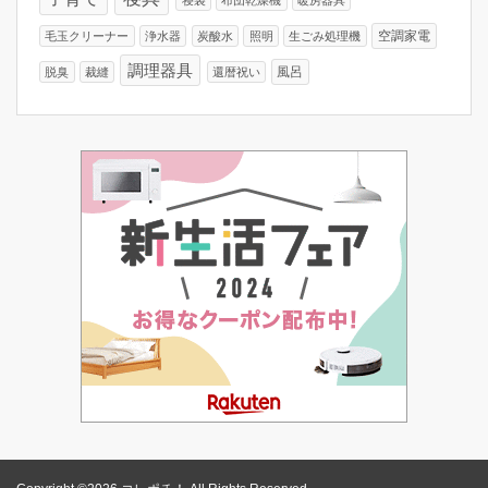
空調家電
毛玉クリーナー
浄水器
炭酸水
照明
生ごみ処理機
調理器具
風呂
脱臭
裁縫
還暦祝い