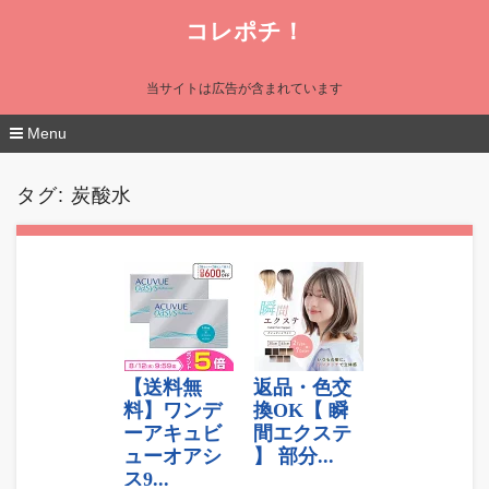
コレポチ！
当サイトは広告が含まれています
Menu
コ
ン
タグ:
炭酸水
テ
ン
ツ
へ
移
動